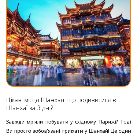
Цікаві місця Шанхая: що подивитися в
Шанхаї за 3 дні?
Завжди мріяли побувати у східному Парижі? Тоді
Ви просто зобов’язані приїхати у Шанхай! Це один