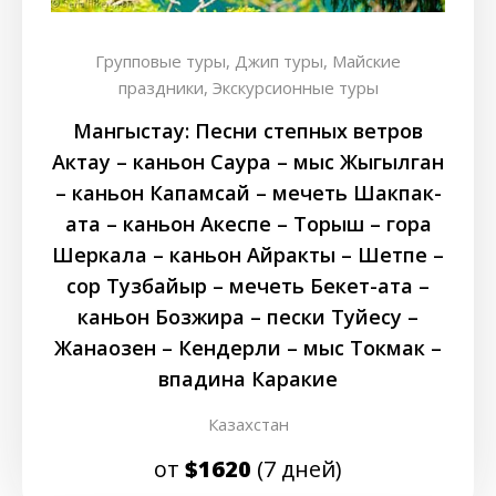
Групповые туры,
Джип туры,
Майские
праздники,
Экскурсионные туры
Мангыстау: Песни степных ветров
Актау – каньон Саура – мыс Жыгылган
– каньон Капамсай – мечеть Шакпак-
ата – каньон Акеспе – Торыш – гора
Шеркала – каньон Айракты – Шетпе –
сор Тузбайыр – мечеть Бекет-ата –
каньон Бозжира – пески Туйесу –
Жанаозен – Кендерли – мыс Токмак –
впадина Каракие
Казахстан
от
$1620
(7 дней)