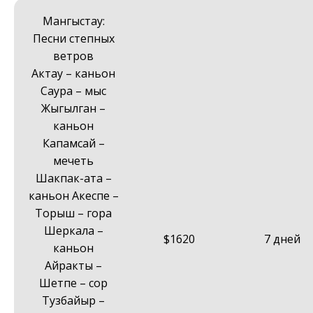
Мангыстау:
Песни степных
ветров
Актау – каньон
Саура – мыс
Жыгылган –
каньон
Капамсай –
мечеть
Шакпак-ата –
каньон Акеспе –
Торыш – гора
Шеркала –
$1620
7 дней
каньон
Айракты –
Шетпе – сор
Тузбайыр –