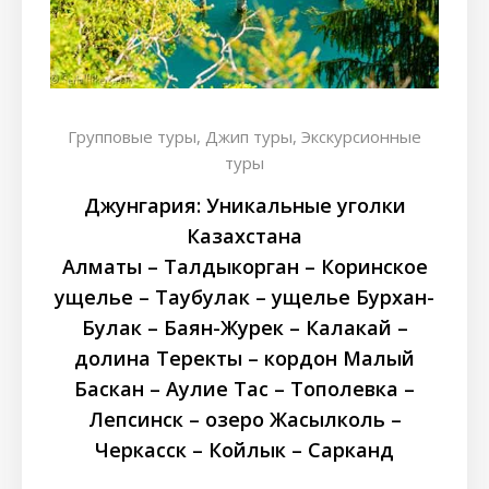
Групповые туры,
Джип туры,
Экскурсионные
туры
Джунгария: Уникальные уголки
Казахстана
Алматы – Талдыкорган – Коринское
ущелье – Таубулак – ущелье Бурхан-
Булак – Баян-Журек – Калакай –
долина Теректы – кордон Малый
Баскан – Аулие Тас – Тополевка –
Лепсинск – озеро Жасылколь –
Черкасск – Койлык – Сарканд