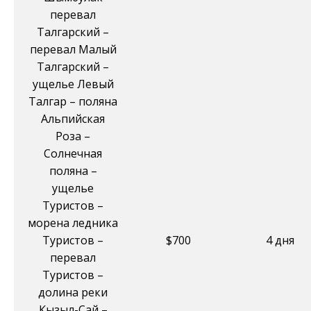
перевал
Талгарский –
перевал Малый
Талгарский –
ущелье Левый
Талгар – поляна
Альпийская
Роза –
Солнечная
поляна –
ущелье
Туристов –
морена ледника
Туристов –
$700
4 дня
перевал
Туристов –
долина реки
Кызыл-Сай –