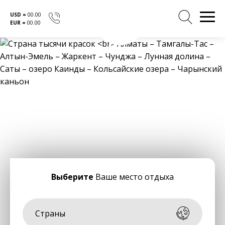
USD =
00.00
EUR =
00.00
Перейти
к
содержанию
Выберите
Ваше место отдыха
Страны