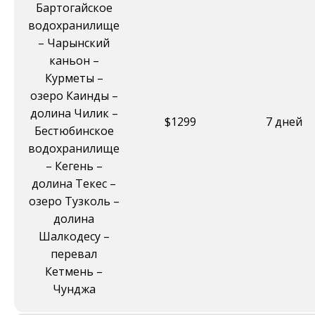
Бартогайское
водохранилище
– Чарынский
каньон –
Курметы –
озеро Каинды –
долина Чилик –
$1299
7 дней
Бестюбинское
водохранилище
– Кегень –
долина Текес –
озеро Тузколь –
долина
Шалкодесу –
перевал
Кетмень –
Чунджа