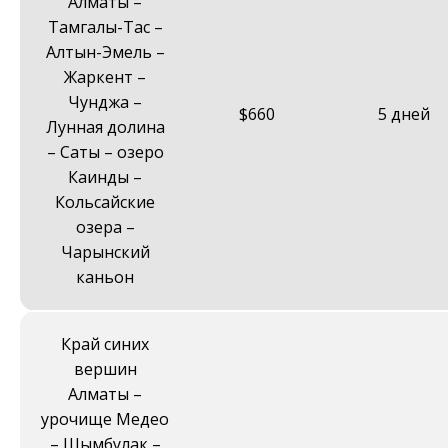
Алматы –
Тамгалы-Таc –
Алтын-Эмель –
Жаркент –
Чунджа –
$660
5 дней
Лунная долина
– Саты – озеро
Каинды –
Кольсайские
озера –
Чарынский
каньон
Край синих
вершин
Алматы –
урочище Медео
– Шымбулак –