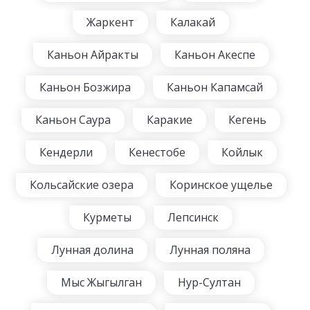
Жаркент
Калакай
Каньон Айракты
Каньон Акеспе
Каньон Бозжира
Каньон Капамсай
Каньон Саура
Каракие
Кегень
Кендерли
Кенестобе
Койлык
Кольсайские озера
Коринское ущелье
Курметы
Лепсинск
Лунная долина
Лунная поляна
Мыс Жыгылган
Нур-Султан