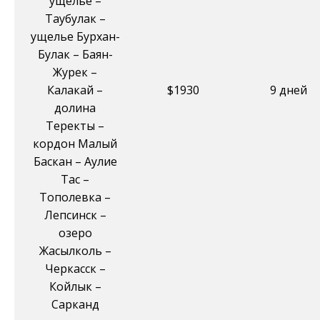
ущелье –
Таубулак –
ущелье Бурхан-
Булак – Баян-
Журек –
Калакай –
$1930
9 дней
долина
Теректы –
кордон Малый
Баскан – Аулие
Тас –
Тополевка –
Лепсинск –
озеро
Жасылколь –
Черкасск –
Койлык –
Сарканд