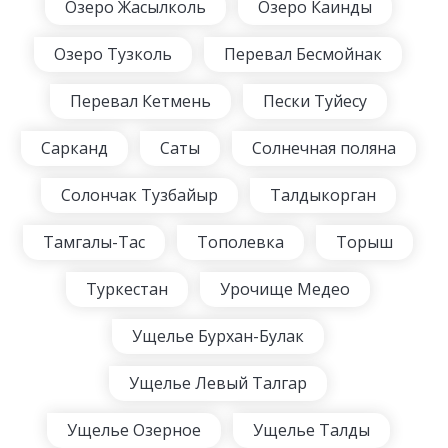
Озеро Жасылколь
Озеро Каинды
Озеро Тузколь
Перевал Бесмойнак
Перевал Кетмень
Пески Туйесу
Сарканд
Саты
Солнечная поляна
Солончак Тузбайыр
Талдыкорган
Тамгалы-Таc
Тополевка
Торыш
Туркестан
Урочище Медео
Ущелье Бурхан-Булак
Ущелье Левый Талгар
Ущелье Озерное
Ущелье Талды