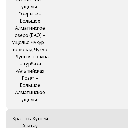
ущелье
Озерное –
Большое
Алматинское
озеро (БАО) –
ущелье Чукур –
водопад Чукур
– Лунная поляна
– турбаза
«Альпийская
Роза» –
Большое
Алматинское
ущелье
Красоты Кунгей
Алатау