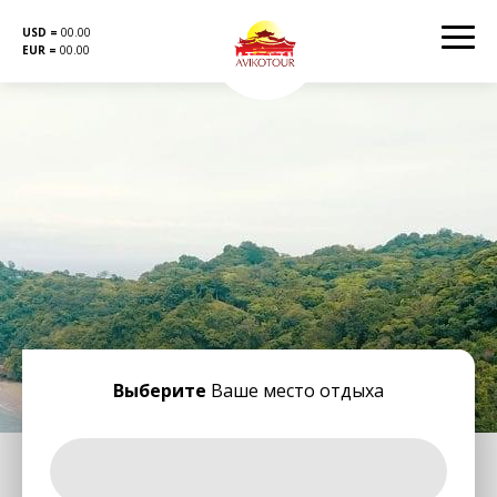
USD =
00.00
EUR =
00.00
Перейти
к
содержанию
Выберите
Ваше место отдыха