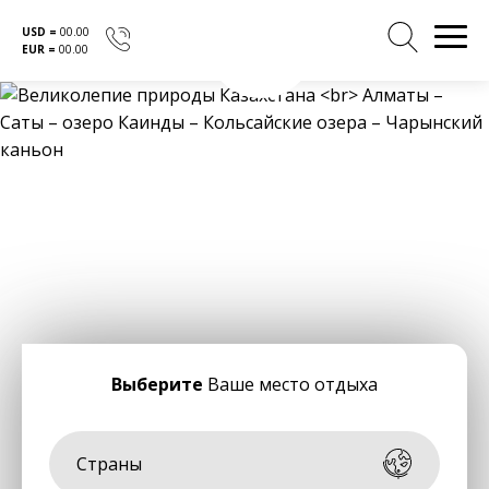
USD =
00.00
EUR =
00.00
Перейти
к
содержанию
Выберите
Ваше место отдыха
Страны