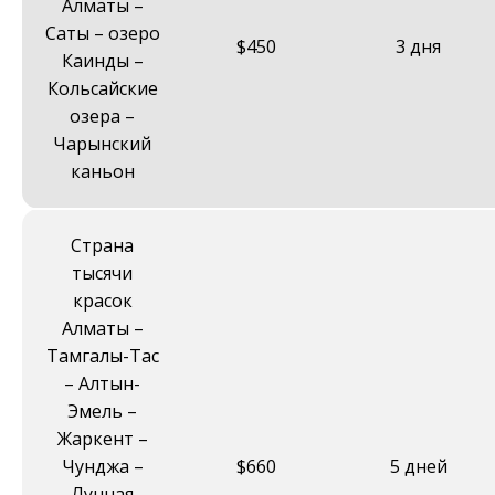
Алматы –
Саты – озеро
$450
3 дня
Каинды –
Кольсайские
озера –
Чарынский
каньон
Страна
тысячи
красок
Алматы –
Тамгалы-Таc
– Алтын-
Эмель –
Жаркент –
Чунджа –
$660
5 дней
Лунная