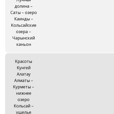
долина –
Саты – озеро
Каинды –
Кольсайские
озера –
Чарынский
каньон
Красоты
Кунгей
Алатау
Алматы –
Курметы –
нижнее
озеро
Кольсай –
ущелье