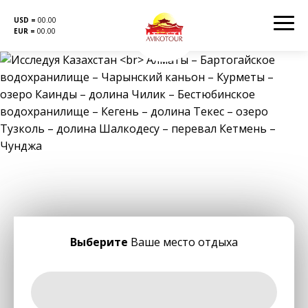
USD =
00.00
EUR =
00.00
Перейти
к
содержанию
Выберите
Ваше место отдыха