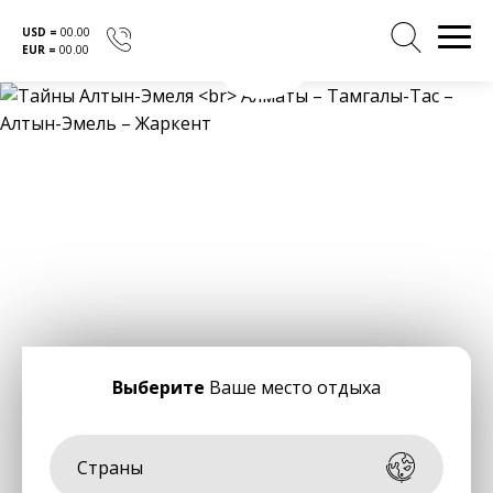
USD =
00.00
EUR =
00.00
Перейти
к
содержанию
Выберите
Ваше место отдыха
Страны