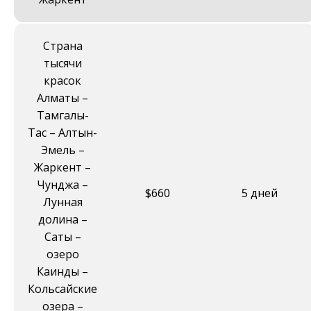
Страна
тысячи
красок
Алматы –
Тамгалы-
Таc – Алтын-
Эмель –
Жаркент –
Чунджа –
$660
5 дней
Лунная
долина –
Саты –
озеро
Каинды –
Кольсайские
озера –