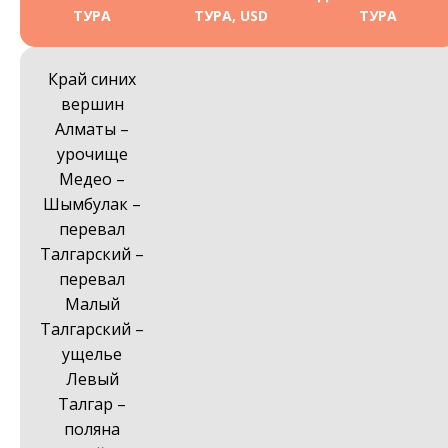
ТУРА
ТУРА, USD
ТУРА
Край синих
вершин
Алматы –
урочище
Медео –
Шымбулак –
перевал
Талгарский –
перевал
Малый
Талгарский –
ущелье
Левый
Талгар –
поляна