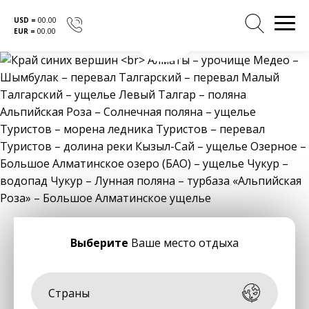
USD =
00.00
EUR =
00.00
Перейти
к
содержанию
Выберите
Ваше место отдыха
Страны