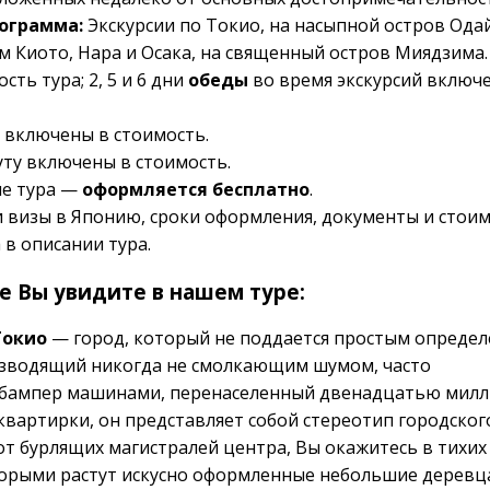
рограмма:
Экскурсии по Токио, на насыпной остров Одай
м Киото, Нара и Осака, на священный остров Миядзима.
ть тура; 2, 5 и 6 дни
обеды
во время экскурсий включ
включены в стоимость.
ту включены в стоимость.
е тура —
оформляется бесплатно
.
визы в Японию, сроки оформления, документы и стои
 в описании тура.
е Вы увидите в нашем туре:
Токио
— город, который не поддается простым определ
зводящий никогда не смолкающим шумом, часто
 бампер машинами, перенаселенный двенадцатью мил
вартирки, он представляет собой стереотип городског
 от бурлящих магистралей центра, Вы окажитесь в тихих
орыми растут искусно оформленные небольшие деревца