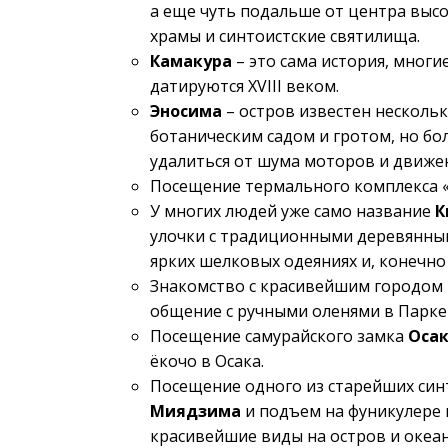
а еще чуть подальше от центра выс
храмы и синтоистские святилища.
Камакура
– это сама история, многи
датируются XVIII веком.
Эносима
– остров известен несколь
ботаническим садом и гротом, но б
удалиться от шума моторов и движе
Посещение термального комплекса 
У многих людей уже само название
К
улочки с традиционными деревянным
ярких шелковых одеяниях и, конечно 
Знакомство с красивейшим городом
общение с ручными оленями в Парке
Посещение самурайского замка
Оса
ёкочо в Осака.
Посещение одного из старейших син
Миядзима
и подъем на фуникулере 
красивейшие виды на остров и океан