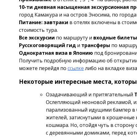
10-ти дневная насыщенная экскурсионная п
город Камакура и на остров Эносима, по города
Питание:
завтраки
в отелях включены в стоимос
стоимость тура.
Все экскурсии
по маршруту и
входные билеты
Русскоговорящий гид
и
трансферы
по маршру
Однократная виза в Японию
под бронировани
Получить подробную информацию об открытии 
можете перейдя по
ссылке
либо на вкладке виза
Некоторые интересные места, которы
Озадачивающий и притягательный
Ослепляющий неоновой рекламой, и
парализованный идущими бампер в
жителей, затиснутыми в крошечные к
кошмара. Но, отойдя чуть в сторону
с деревянными домиками, перед кот