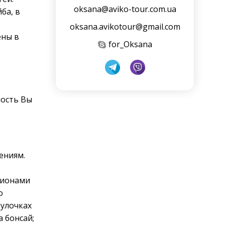
oksana@aviko-tour.com.ua
ба, в
oksana.avikotour@gmail.com
ены в
for_Oksana
мость Вы
ениям.
лионами
о
 улочках
 бонсай;