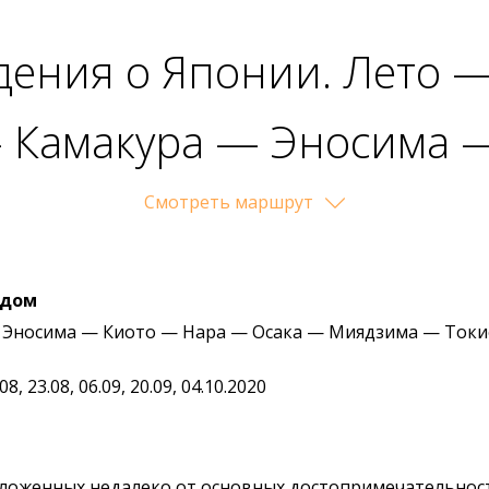
дения о Японии. Лето 
— Камакура — Эносима 
ака — Миядзима — То
Cмотреть маршрут
идом
 Эносима — Киото — Нара — Осака — Миядзима — Токи
.08, 23.08, 06.09, 20.09, 04.10.2020
сположенных недалеко от основных достопримечательнос