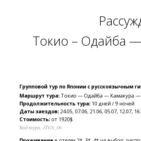
Рассуж
Токио – Одайба 
Ос
Групповой тур по Японии с русскоязычным г
Маршрут тура:
Токио — Одайба — Камакура —
Продолжительность тура:
10 дней / 9 ночей
Даты заездов:
24.05, 07.06, 21.06, 05.07, 12.07, 16
Стоимость:
от 1920$
Код тура: JTGS_06
Проживание
в отелях 2*, 3*, 4* на выбор, ра