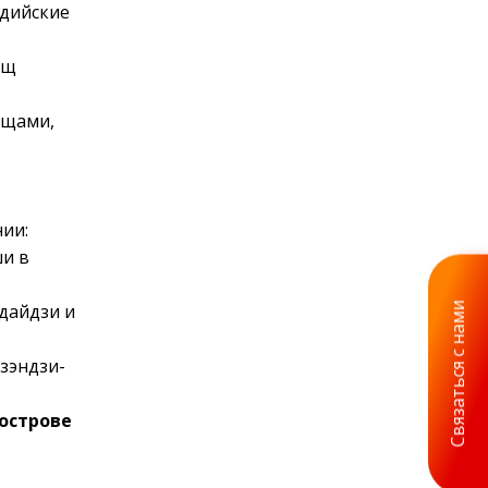
ддийские
ищ
ищами,
ии:
ши в
дайдзи и
Связаться с нами
дзэндзи-
острове