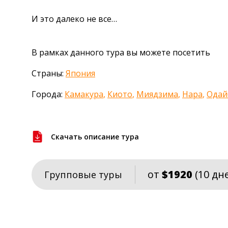
И это далеко не все…
В рамках данного тура вы можете посетить
Страны:
Япония
Города:
Камакура
,
Киото
,
Миядзима
,
Нара
,
Одай
Скачать описание тура
от
$1920
(10 дн
Групповые туры