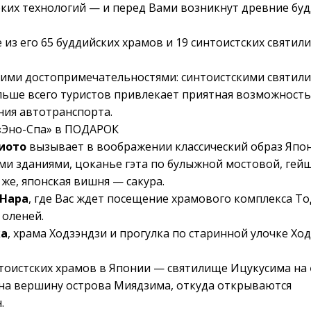
оких технологий — и перед Вами возникнут древние бу
е из его 65 буддийских храмов и 19 синтоистских святил
кими достопримечательностями: синтоистскими святил
ольше всего туристов привлекает приятная возможность
ния автотранспорта.
«Эно-Спа» в ПОДАРОК
иото
вызывает в воображении классический образ Япон
и зданиями, цоканье гэта по булыжной мостовой, гей
же, японская вишня — сакура.
Нара
, где Вас ждет посещение храмового комплекса То
 оленей.
ка
, храма Ходзэндзи и прогулка по старинной улочке Хо
тоистских храмов в Японии — святилище Ицукусима на
на вершину острова Миядзима, откуда открываются
.