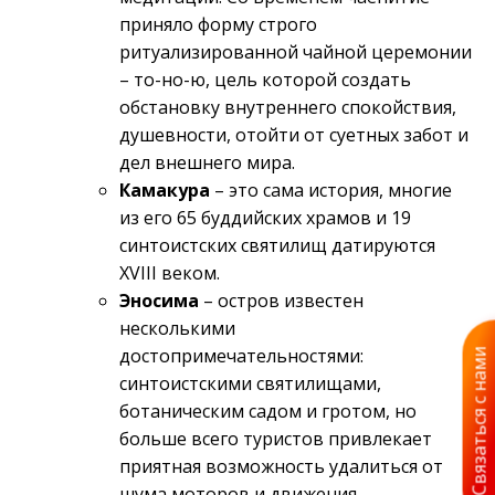
приняло форму строго
ритуализированной чайной церемонии
– то-но-ю, цель которой создать
обстановку внутреннего спокойствия,
душевности, отойти от суетных забот и
дел внешнего мира.
Камакура
– это сама история, многие
из его 65 буддийских храмов и 19
синтоистских святилищ датируются
XVIII веком.
Эносима
– остров известен
несколькими
достопримечательностями:
Связаться с нами
синтоистскими святилищами,
ботаническим садом и гротом, но
больше всего туристов привлекает
приятная возможность удалиться от
шума моторов и движения