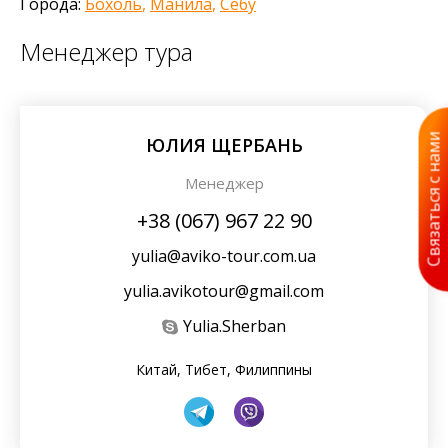
Города:
Бохоль
,
Манила
,
Себу
Менеджер тура
Связаться с нами
ЮЛИЯ ЩЕРБАНЬ
Менеджер
+38 (067) 967 22 90
yulia@aviko-tour.com.ua
yulia.avikotour@gmail.com
Yulia.Sherban
Китай, Тибет, Филиппины