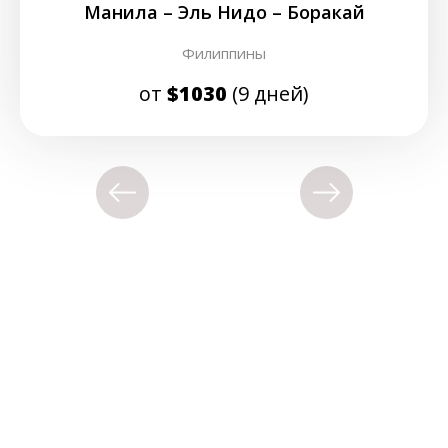
Манила – Эль Нидо – Боракай
Филиппины
от
$1030
(9 дней)
Украина, г. Киев, ул. Зверинецкая 63
+38 (096) 910-15-71