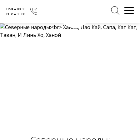
USD =
00.00
EUR =
00.00
Перейти
к
содержанию
Северные народы: