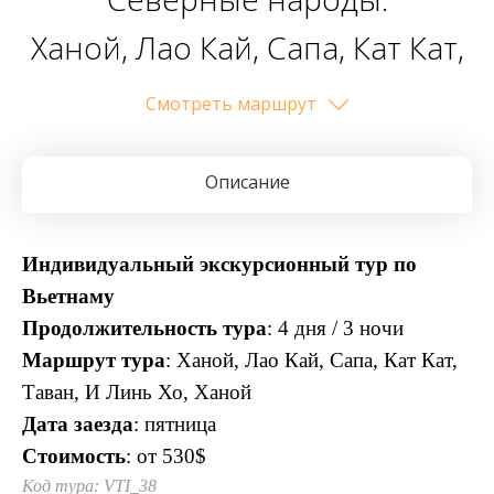
Ханой, Лао Кай, Сапа, Кат Кат,
Таван, И Линь Хо, Ханой
Cмотреть маршрут
Описание
Индивидуальный экскурсионный тур по
Вьетнаму
Продолжительность тура
: 4 дня / 3 ночи
Маршрут тура
: Ханой, Лао Кай, Сапа, Кат Кат,
Таван, И Линь Хо, Ханой
Дата заезда
: пятница
Стоимость
: от 530$
Код тура: VTI_38