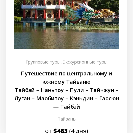
Групповые туры,
Экскурсионные туры
Путешествие по центральному и
южному Тайваню
Тайбэй – Наньтоу – Пули – Тайчжун –
Луган – Маобитоу – Кэньдин – Гаосюн
— Тайбэй
Тайвань
от
$483
(4 дня)