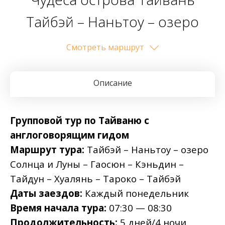
Тайбэй – Наньтоу – озеро
Солнца и Луны – Гаосюн –
Cмотреть маршрут
Кэньдин – Тайдун – Хуалянь –
Описание
Тароко – Тайбэй
Групповой тур по Тайваню с
англоговорящим гидом
Маршрут тура:
Тайбэй – Наньтоу – озеро
Солнца и Луны – Гаосюн – Кэньдин –
Тайдун – Хуалянь – Тароко – Тайбэй
Даты заездов:
Каждый понедельник
Время начала тура:
07:30 — 08:30
Продолжительность:
5 дней/4 ночи