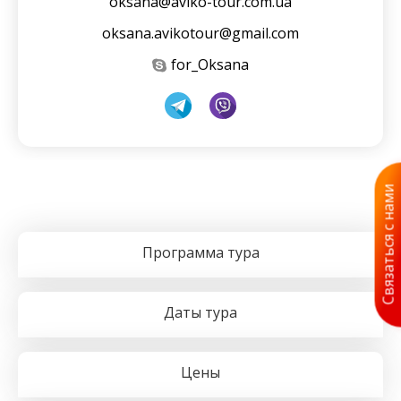
oksana@aviko-tour.com.ua
oksana.avikotour@gmail.com
for_Oksana
Связаться с нами
Программа тура
Даты тура
Цены