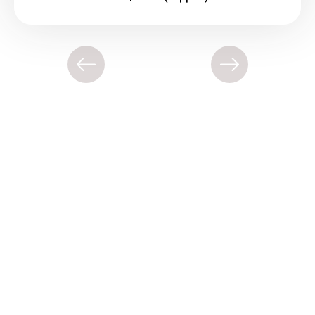
Украина, г. Киев, ул. Зверинецкая 63
+38 (096) 910-15-71
МЫ В СОЦСЕТЯХ