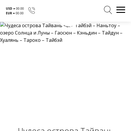
USD =
00.00
EUR =
00.00
Перейти
к
содержанию
Чудеса острова Тайвань