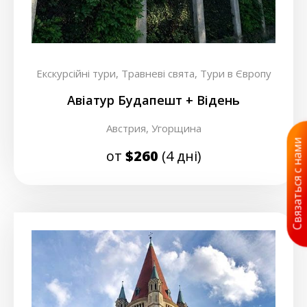
Екскурсійні тури,
Травневі свята,
Тури в Європу
Авіатур Будапешт + Відень
Австрия,
Угорщина
Связаться с нами
от
$260
(4 дні)