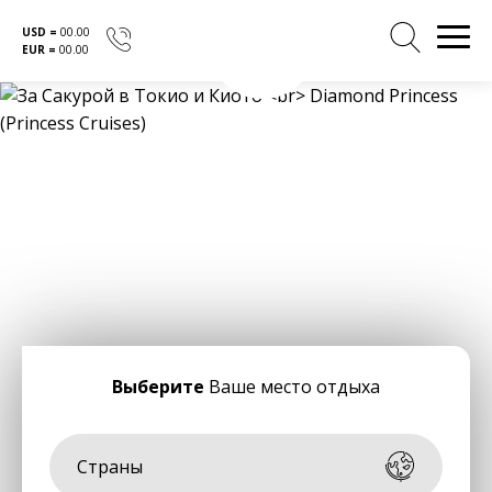
USD =
00.00
EUR =
00.00
Перейти
к
содержанию
Выберите
Ваше место отдыха
Страны