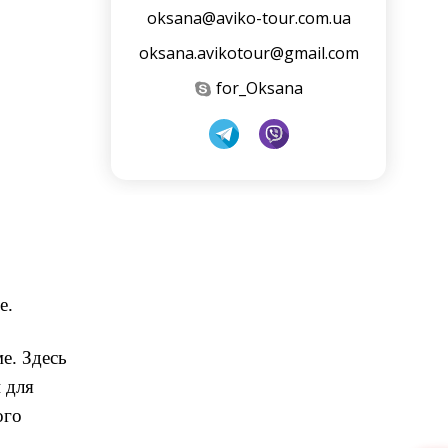
oksana@aviko-tour.com.ua
oksana.avikotour@gmail.com
for_Oksana
е.
е. Здесь
 для
ого