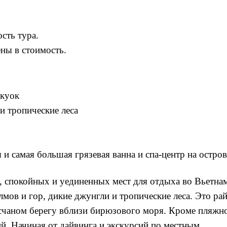
ость тура.
ны в стоимость.
укуок
и тропические леса
 и самая большая грязевая ванна и спа-центр на остров
 спокойных и уединенных мест для отдыха во Вьетнам
мов и гор, дикие джунгли и тропические леса. Это рай
есчаном берегу вблизи бирюзового моря. Кроме пляжн
й. Начиная от дайвинга и экскурсий по местным