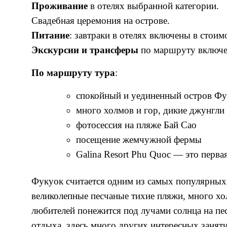
Проживание
в отелях выбранной категории.
Свадебная церемония на острове.
Питание
: завтраки в отелях включены в стоим
Экскурсии и трансферы
по маршруту включе
По маршруту тура
:
спокойный и уединенный остров Ф
много холмов и гор, дикие джунгли 
фотосессия на пляже Бай Сао
посещение жемчужной фермы
Galina Resort Phu Quoc — это первая
Фукуок считается одним из самых популярных,
великолепные песчаные тихие пляжи, много хол
любителей понежится под лучами солнца на п
отдыха, здесь много других интересных заняти