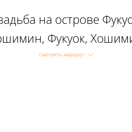
вадьба на острове Фукуо
ошимин, Фукуок, Хошим
Cмотреть маршрут