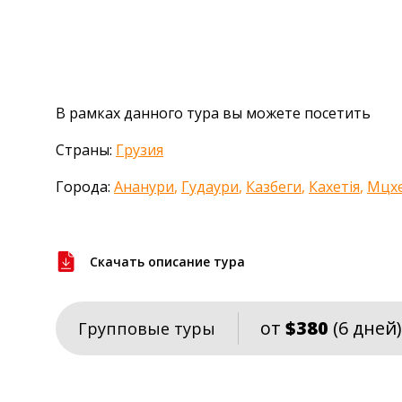
В рамках данного тура вы можете посетить
Страны:
Грузия
Города:
Ананури
,
Гудаури
,
Казбеги
,
Кахетія
,
Мцх
Скачать описание тура
от
$380
(6 дней)
Групповые туры