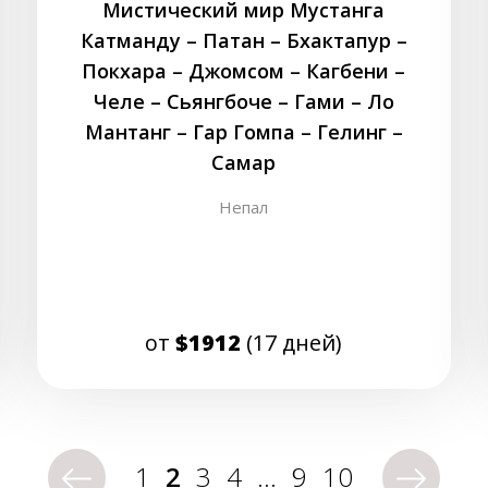
Мистический мир Мустанга
Катманду – Патан – Бхактапур –
Покхара – Джомсом – Кагбени –
Челе – Сьянгбоче – Гами – Ло
Мантанг – Гар Гомпа – Гелинг –
Самар
Непал
от
$1912
(17 дней)
1
2
3
4
…
9
10