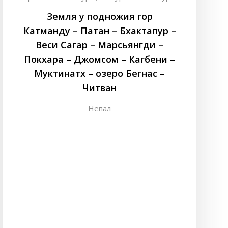
Земля у подножия гор
Катманду – Патан – Бхактапур –
Веси Сагар – Марсьянгди –
Покхара – Джомсом – Кагбени –
Муктинатх – озеро Бегнас –
Читван
Непал