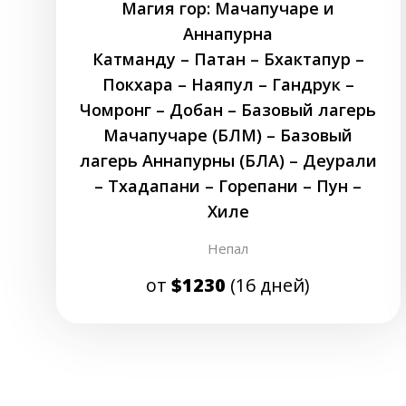
Магия гор: Мачапучаре и
Аннапурна
Катманду – Патан – Бхактапур –
Покхара – Наяпул – Гандрук –
Чомронг – Добан – Базовый лагерь
Мачапучаре (БЛМ) – Базовый
лагерь Аннапурны (БЛА) – Деурали
– Тхадапани – Горепани – Пун –
Хиле
Непал
от
$1230
(16 дней)