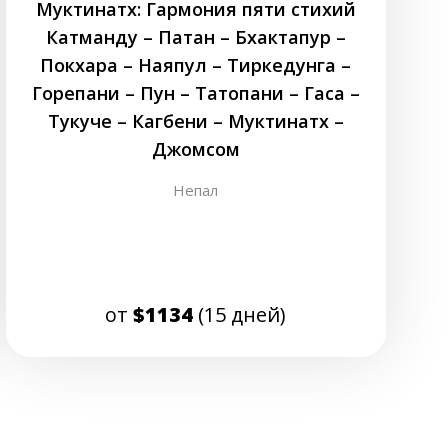
Муктинатх: Гармония пяти стихий
Катманду – Патан – Бхактапур –
Покхара – Наяпул – Тиркедунга –
Горепани – Пун – Татопани – Гаса –
Тукуче – Кагбени – Муктинатх –
Джомсом
Непал
от
$1134
(15 дней)