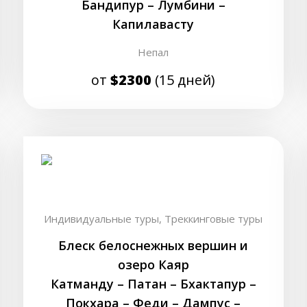
Бандипур – Лумбини –
Капилавасту
Непал
от
$2300
(15 дней)
Индивидуальные туры,
Треккинговые туры
Блеск белоснежных вершин и
озеро Каяр
Катманду – Патан – Бхактапур –
Покхара – Феди – Дампус –