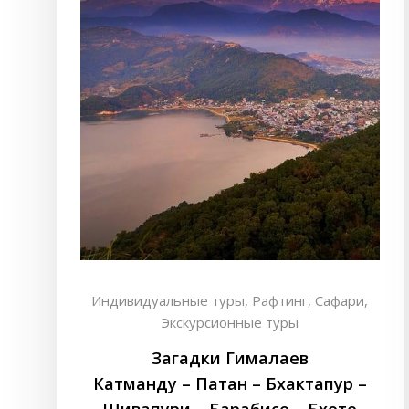
Индивидуальные туры,
Рафтинг,
Сафари,
Экскурсионные туры
Загадки Гималаев
Катманду – Патан – Бхактапур –
Шивапури – Барабисе – Бхоте