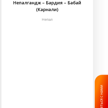
Непалгандж – Бардия – Бабай
(Карнали)
Непал
Связаться с нами