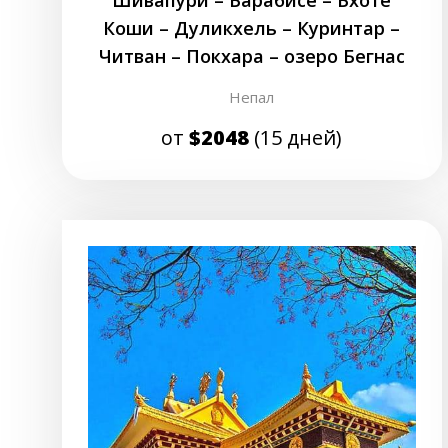
Коши – Дуликхель – Куринтар –
Читван – Покхара – озеро Бегнас
Непал
от
$2048
(15 дней)