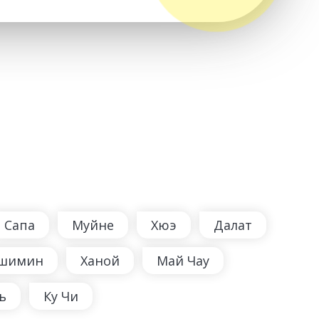
Сапа
Муйне
Хюэ
Далат
шимин
Ханой
Май Чау
ь
Ку Чи