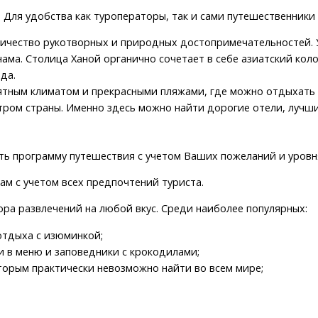
. Для удобства как туроператоры, так и сами путешественники
личество рукотворных и природных достопримечательностей. У
ама. Столица Ханой органично сочетает в себе азиатский коло
да.
ятным климатом и прекрасными пляжами, где можно отдыхать 
тром страны. Именно здесь можно найти дорогие отели, лучш
ть программу путешествия с учетом Ваших пожеланий и уров
ам с учетом всех предпочтений туриста.
ора развлечений на любой вкус. Среди наиболее популярных:
отдыха с изюминкой;
и в меню и заповедники с крокодилами;
торым практически невозможно найти во всем мире;