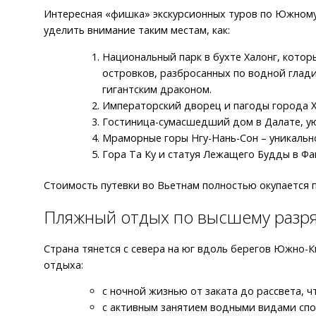
Интересная «фишка» экскурсионных туров по Южному В
уделить внимание таким местам, как:
Национальный парк в бухте Халонг, котор
островков, разбросанных по водной глади
гигантским драконом.
Императорский дворец и пагоды города Хю
Гостиница-сумасшедший дом в Далате, ую
Мраморные горы Нгу-Нань-Сон – уникальн
Гора Та Ку и статуя Лежащего Будды в Фа
Стоимость путевки во Вьетнам полностью окупается
Пляжный отдых по высшему разр
Страна тянется с севера на юг вдоль берегов Южно-К
отдыха:
с ночной жизнью от заката до рассвета, 
с активным занятием водными видами спор