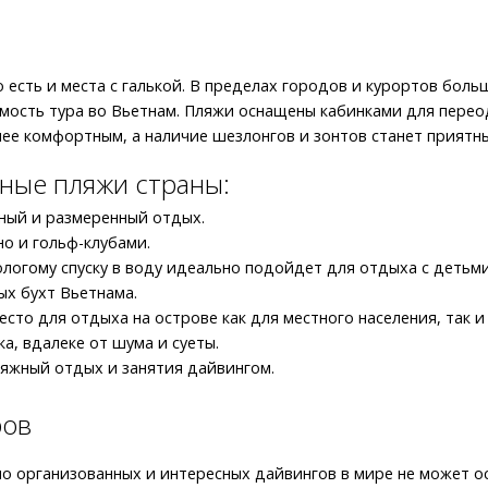
о есть и места с галькой. В пределах городов и курортов бо
ость тура во Вьетнам. Пляжи оснащены кабинками для переод
лее комфортным, а наличие шезлонгов и зонтов станет приятн
ные пляжи страны:
ный и размеренный отдых.
но и гольф-клубами.
ологому спуску в воду идеально подойдет для отдыха с детьми
ых бухт Вьетнама.
есто для отдыха на острове как для местного населения, так и
а, вдалеке от шума и суеты.
ляжный отдых и занятия дайвингом.
ров
шо организованных и интересных дайвингов в мире не может о