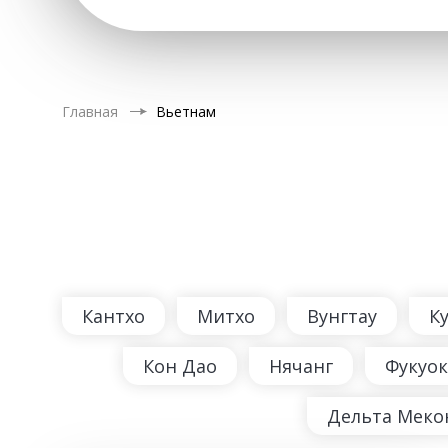
Главная
Вьетнам
Кантхо
Митхо
Вунгтау
К
Кон Дао
Нячанг
Фукуок
Дельта Меко