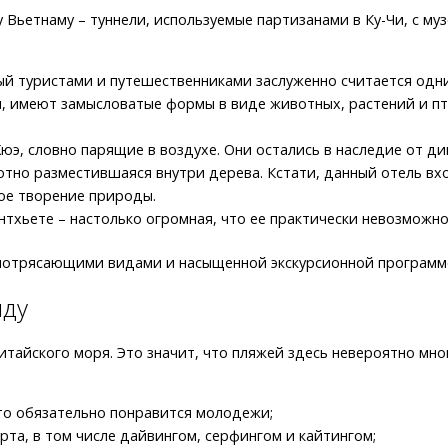
ьетнаму – туннели, используемые партизанами в Ку-Чи, с муз
ый туристами и путешественниками заслуженно считается одни
, имеют замысловатые формы в виде животных, растений и пти
э, словно парящие в воздухе. Они остались в наследие от ди
тно разместившаяся внутри дерева. Кстати, данный отель вх
ое творение природы.
нтхьете – настолько огромная, что ее практически невозможно
 потрясающими видами и насыщенной экскурсионной программ
яду
итайского моря. Это значит, что пляжей здесь невероятно мн
что обязательно понравится молодежи;
та, в том числе дайвингом, серфингом и кайтингом;