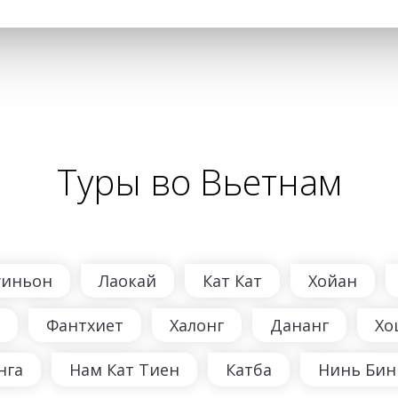
Туры во Вьетнам
уиньон
Лаокай
Кат Кат
Хойан
Фантхиет
Халонг
Дананг
Хо
нга
Нам Кат Тиен
Катба
Нинь Бин