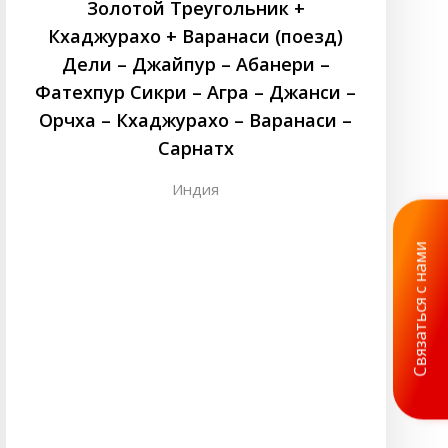
Золотой Треугольник +
Кхаджурахо + Варанаси (поезд)
Дели – Джайпур – Абанери –
Фатехпур Сикри – Агра – Джанси –
Орчха – Кхаджурахо – Варанаси –
Сарнатх
Индия
Связаться с нами