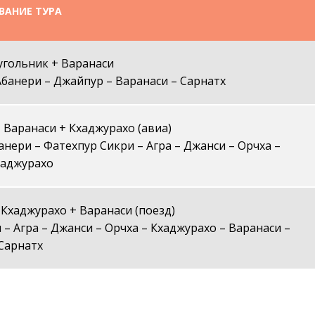
ВАНИЕ ТУРА
угольник + Варанаси
Абанери – Джайпур – Варанаси – Сарнатх
 Варанаси + Кхаджурахо (авиа)
анери – Фатехпур Сикри – Агра – Джанси – Орчха –
хаджурахо
Кхаджурахо + Варанаси (поезд)
– Агра – Джанси – Орчха – Кхаджурахо – Варанаси –
Сарнатх