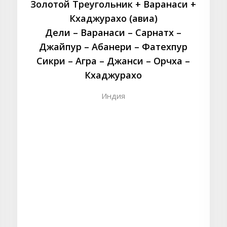
Золотой Треугольник + Варанаси +
Кхаджурахо (авиа)
Дели – Варанаси – Сарнатх –
Джайпур – Абанери – Фатехпур
Сикри – Агра – Джанси – Орчха –
Кхаджурахо
Индия