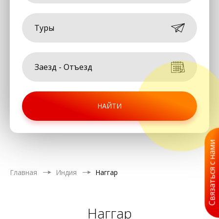
Туры
НАЙТИ
Связаться с нами
Главная
Индия
Наггар
Наггар