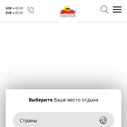
USD =
00.00
EUR =
00.00
Перейти
к
содержанию
Выберите
Ваше место отдыха
Страны