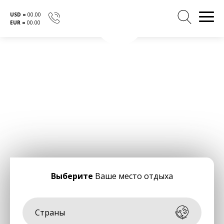
USD =
00.00
EUR =
00.00
Перейти
к
содержанию
Выберите
Ваше место отдыха
Страны