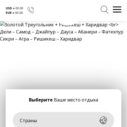
USD =
00.00
EUR =
00.00
Перейти
к
содержанию
Выберите
Ваше место отдыха
Страны