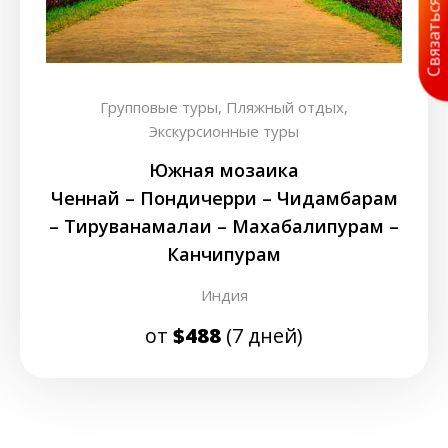
Связаться с нами
Групповые туры,
Пляжный отдых,
Экскурсионные туры
Южная мозаика
Ченнай – Пондичерри – Чидамбарам
– Тируванамалаи – Махабалипурам –
Канчипурам
Индия
от
$488
(7 дней)