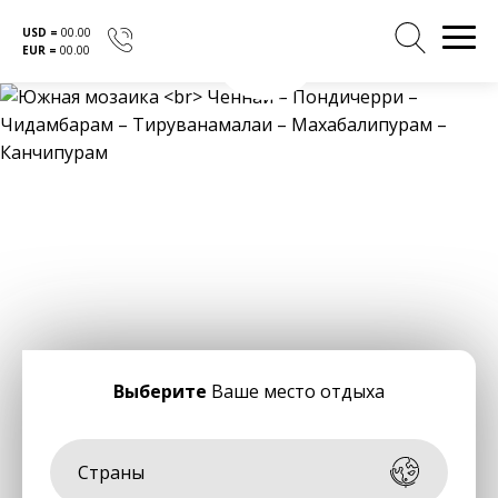
USD =
00.00
EUR =
00.00
Перейти
к
содержанию
Выберите
Ваше место отдыха
Страны