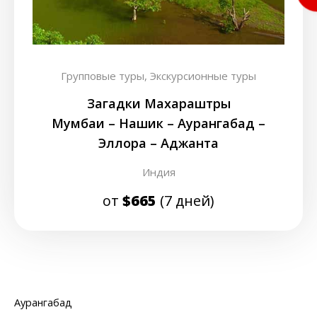
Групповые туры,
Экскурсионные туры
Загадки Махараштры
Мумбаи – Нашик – Аурангабад –
Эллора – Аджанта
Индия
от
$665
(7 дней)
Аурангабад