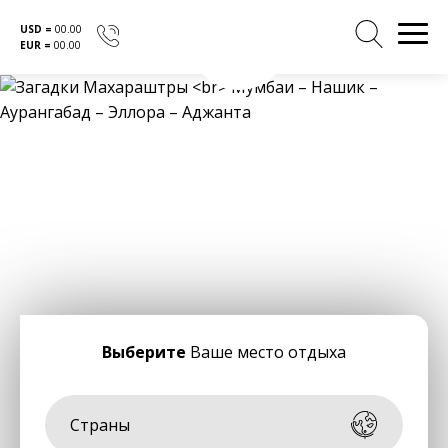
USD =
00.00
EUR =
00.00
Перейти
к
содержанию
Выберите
Ваше место отдыха
Страны