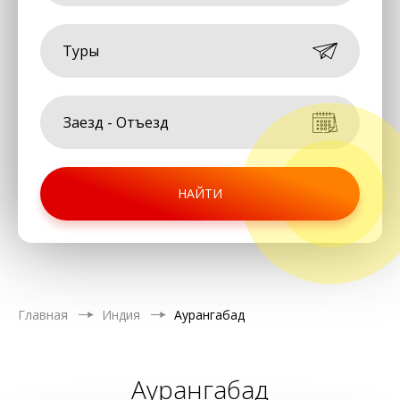
Туры
НАЙТИ
Главная
Индия
Аурангабад
Аурангабад